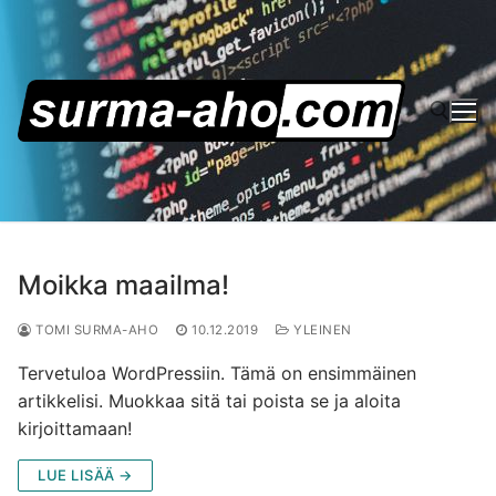
Hyppää
sisältöön
Hae:
Moikka maailma!
TOMI SURMA-AHO
10.12.2019
YLEINEN
Tervetuloa WordPressiin. Tämä on ensimmäinen
artikkelisi. Muokkaa sitä tai poista se ja aloita
kirjoittamaan!
LUE LISÄÄ →